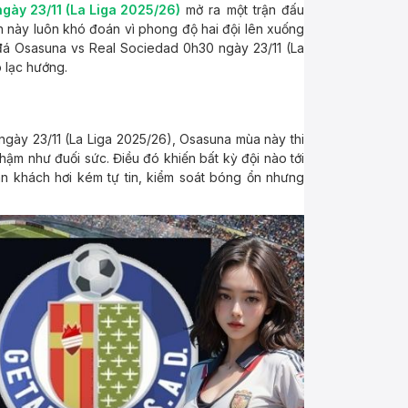
gày 23/11 (La Liga 2025/26)
mở ra một trận đấu
n này luôn khó đoán vì phong độ hai đội lên xuống
đá Osasuna vs Real Sociedad 0h30 ngày 23/11 (La
 lạc hướng.
gày 23/11 (La Liga 2025/26), Osasuna mùa này thi
chậm như đuối sức. Điều đó khiến bất kỳ đội nào tới
ân khách hơi kém tự tin, kiểm soát bóng ổn nhưng