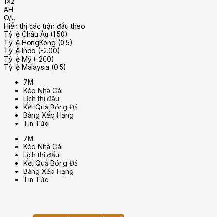
1x2
AH
O/U
Hiển thị các trận đấu theo
Tỷ lệ Châu Âu (1.50)
Tỷ lệ HongKong (0.5)
Tỷ lệ Indo (-2.00)
Tỷ lệ Mỹ (-200)
Tỷ lệ Malaysia (0.5)
7M
Kèo Nhà Cái
Lịch thi đấu
Kết Quả Bóng Đá
Bảng Xếp Hạng
Tin Tức
7M
Kèo Nhà Cái
Lịch thi đấu
Kết Quả Bóng Đá
Bảng Xếp Hạng
Tin Tức