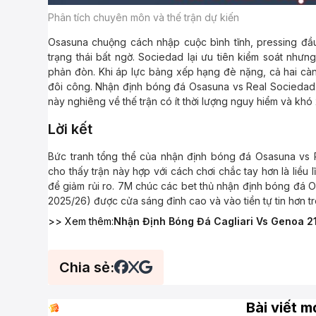
Phân tích chuyên môn và thế trận dự kiến
Osasuna chuộng cách nhập cuộc bình tĩnh, pressing đầu 
trạng thái bất ngờ. Sociedad lại ưu tiên kiểm soát như
phản đòn. Khi áp lực bảng xếp hạng đè nặng, cả hai càng
đôi công. Nhận định bóng đá Osasuna vs Real Sociedad 
này nghiêng về thế trận có ít thời lượng nguy hiểm và khó
Lời kết
Bức tranh tổng thể của nhận định bóng đá Osasuna vs 
cho thấy trận này hợp với cách chơi chắc tay hơn là liều
để giảm rủi ro. 7M chúc các bet thủ nhận định bóng đá 
2025/26) được cửa sáng đỉnh cao và vào tiền tự tin hơn t
>> Xem thêm:
Nhận Định Bóng Đá Cagliari Vs Genoa 21
Chia sẻ:
Bài viết m