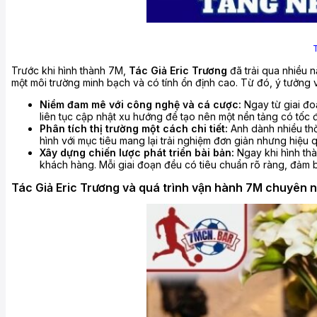
T
Trước khi hình thành 7M,
Tác Giả Eric Trương
đã trải qua nhiều 
một môi trường minh bạch và có tính ổn định cao. Từ đó, ý tưởng 
Niềm đam mê với công nghệ và cá cược:
Ngay từ giai đ
liên tục cập nhật xu hướng để tạo nên một nền tảng có tốc 
Phân tích thị trường một cách chi tiết:
Anh dành nhiều thờ
hình với mục tiêu mang lại trải nghiệm đơn giản nhưng hiệu q
Xây dựng chiến lược phát triển bài bản:
Ngay khi hình th
khách hàng. Mỗi giai đoạn đều có tiêu chuẩn rõ ràng, đảm 
Tác Giả Eric Trương và quá trình vận hành 7M chuyên 