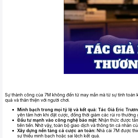
Sự thành công của 7M không đến từ may mắn mà từ sự tính toán kỹ
quả và thân thiện với người chơi.
Minh bạch trong mọi tỷ lệ và kết quả: Tác Giả Eric Trươ
yên tâm hơn khi đặt cược, đồng thời giảm các rủi ro thường g
Đầu tư mạnh vào công nghệ bảo mật:
Nhận thức được tầm
tiên tiến. Nhờ vậy, toàn bộ giao dịch và thông tin cá nhân
Xây dựng nền tảng cá cược an toàn:
Nhà cái 7M được thiế
sự thiếu minh bạch hoặc sai lệch kết quả.