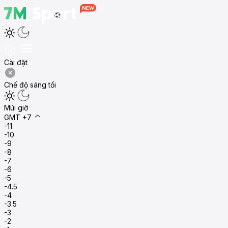
Cài đặt
Chế độ sáng tối
Múi giờ
GMT +7
-11
-10
-9
-8
-7
-6
-5
-4.5
-4
-3.5
-3
-2