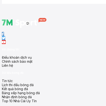
Về chúng tôi
Điều khoản dịch vụ
Chính sách bảo mật
Liên hệ
Dữ liệu bóng đá
Tin tức
Lịch thi đấu bóng đá
Kết quả bóng đá
Bảng xếp hạng bóng đá
Nhận định bóng đá
Top 10 Nhà Cái Uy Tín