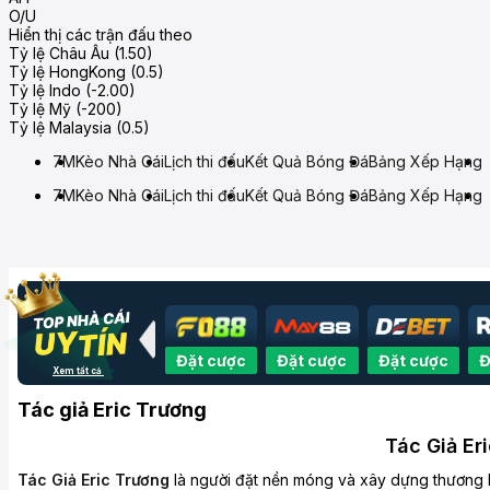
O/U
Hiển thị các trận đấu theo
Tỷ lệ Châu Âu (1.50)
Tỷ lệ HongKong (0.5)
Tỷ lệ Indo (-2.00)
Tỷ lệ Mỹ (-200)
Tỷ lệ Malaysia (0.5)
7M
Kèo Nhà Cái
Lịch thi đấu
Kết Quả Bóng Đá
Bảng Xếp Hạng
7M
Kèo Nhà Cái
Lịch thi đấu
Kết Quả Bóng Đá
Bảng Xếp Hạng
cược
Đặt cược
Đặt cược
Đặt cược
Đặt cược
Đặ
Xem tất cả
Tác giả Eric Trương
Tác Giả 
Tác Giả Eric Trương
là người đặt nền móng và xây dựng thương