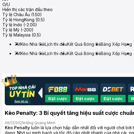
O/U
Hiển thị các trận đấu theo
Tỷ lệ Châu Âu (1.50)
Tỷ lệ HongKong (0.5)
Tỷ lệ Indo (-2.00)
Tỷ lệ Mỹ (-200)
Tỷ lệ Malaysia (0.5)
7M
Kèo Nhà Cái
Lịch thi đấu
Kết Quả Bóng Đá
Bảng Xếp Hạng
7M
Kèo Nhà Cái
Lịch thi đấu
Kết Quả Bóng Đá
Bảng Xếp Hạng
 cược
Đặt cược
Đặt cược
Đặt cược
Đặt cược
Đ
Xem tất cả
Kèo Penalty: 3 Bí quyết tăng hiệu suất cược chuẩ
06/12/2025
Hồng Quang Minh
Kèo Penalty
luôn là lựa chọn hấp dẫn nhất đối với người chơi bởi t
dạng. Nhờ sự minh bạch và tốc độ cập nhật nhanh của nhà cái, người