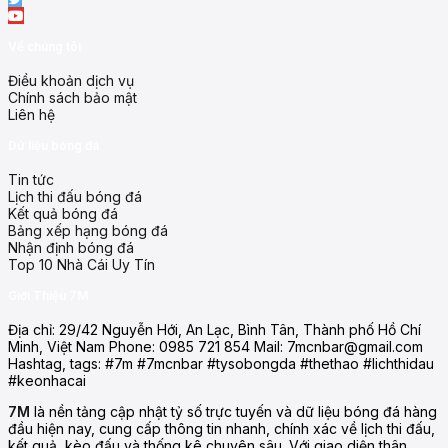
Về chúng tôi
Điều khoản dịch vụ
Chính sách bảo mật
Liên hệ
Dữ liệu bóng đá
Tin tức
Lịch thi đấu bóng đá
Kết quả bóng đá
Bảng xếp hạng bóng đá
Nhận định bóng đá
Top 10 Nhà Cái Uy Tín
Giới Thiệu 7M
Địa chỉ: 29/42 Nguyễn Hới, An Lạc, Bình Tân, Thành phố Hồ Chí
Minh, Việt Nam Phone: 0985 721 854 Mail:
7mcnbar@gmail.com
Hashtag, tags: #7m #7mcnbar #tysobongda #thethao #lichthidau
#keonhacai
7M
là nền tảng cập nhật tỷ số trực tuyến và dữ liệu bóng đá hàng
đầu hiện nay, cung cấp thông tin nhanh, chính xác về lịch thi đấu,
kết quả, kèo đấu và thống kê chuyên sâu. Với giao diện thân