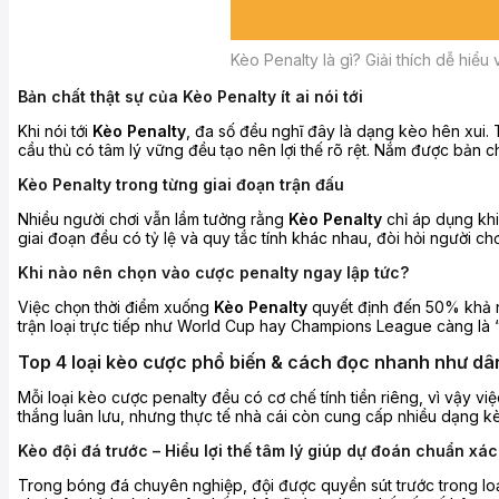
Kèo Penalty là gì? Giải thích dễ hiểu
Bản chất thật sự của Kèo Penalty ít ai nói tới
Khi nói tới
Kèo Penalty
, đa số đều nghĩ đây là dạng kèo hên xui. T
cầu thủ có tâm lý vững đều tạo nên lợi thế rõ rệt. Nắm được bản c
Kèo Penalty trong từng giai đoạn trận đấu
Nhiều người chơi vẫn lầm tưởng rằng
Kèo Penalty
chỉ áp dụng khi
giai đoạn đều có tỷ lệ và quy tắc tính khác nhau, đòi hỏi người chơ
Khi nào nên chọn vào cược penalty ngay lập tức?
Việc chọn thời điểm xuống
Kèo Penalty
quyết định đến 50% khả nă
trận loại trực tiếp như World Cup hay Champions League càng là 
Top 4 loại kèo cược phổ biến & cách đọc nhanh như d
Mỗi loại kèo cược penalty đều có cơ chế tính tiền riêng, vì vậy vi
thắng luân lưu, nhưng thực tế nhà cái còn cung cấp nhiều dạng k
Kèo đội đá trước – Hiểu lợi thế tâm lý giúp dự đoán chuẩn xá
Trong bóng đá chuyên nghiệp, đội được quyền sút trước trong loạt 