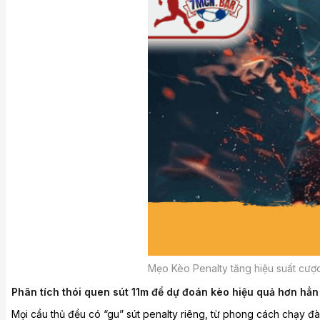
Mẹo Kèo Penalty tăng hiệu suất cượ
Phân tích thói quen sút 11m để dự đoán kèo hiệu quả hơn hẳn
Mọi cầu thủ đều có “gu” sút penalty riêng, từ phong cách chạy đ