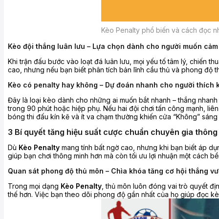
Kèo Penalty phổ biến và cách đọc n
Kèo đội thắng luân lưu – Lựa chọn dành cho người muốn cảm
Khi trận đấu bước vào loạt đá luân lưu, mọi yếu tố tâm lý, chiến th
cao, nhưng nếu bạn biết phân tích bản lĩnh cầu thủ và phong độ th
Kèo có penalty hay không – Dự đoán nhanh cho người thích 
Đây là loại kèo dành cho những ai muốn bắt nhanh – thắng nhanh 
trong 90 phút hoặc hiệp phụ. Nếu hai đội chơi tấn công mạnh, liên
bóng thi đấu kín kẽ và ít va chạm thường khiến cửa “Không” sáng 
3 Bí quyết tăng hiệu suất cược chuẩn chuyên gia thông
Dù
Kèo Penalty
mang tính bất ngờ cao, nhưng khi bạn biết áp dụ
giúp bạn chơi thông minh hơn mà còn tối ưu lợi nhuận một cách bề
Quan sát phong độ thủ môn – Chìa khóa tăng cơ hội thắng vượ
Trong mọi dạng
Kèo Penalty
, thủ môn luôn đóng vai trò quyết đị
thế hơn. Việc bạn theo dõi phong độ gần nhất của họ giúp đọc kèo